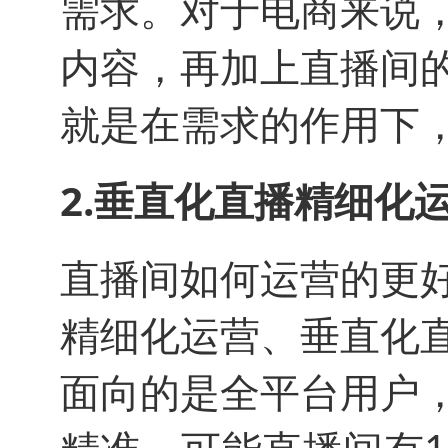
需求。对于电商来说
内容，再加上直播间
就是在需求的作用下
2.垂直化直播精细化
直播间如何运营的更
精细化运营、垂直化
面向的是全平台用户