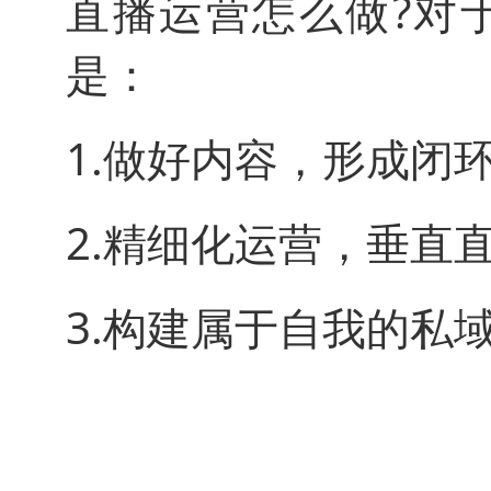
直播运营怎么做?对
是：
1.做好内容，形成闭环
2.精细化运营，垂直直
3.构建属于自我的私