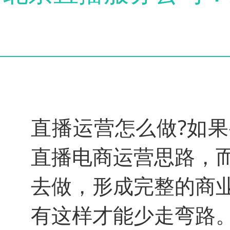
直播运营怎么做?如
直播电商运营思路，
去做，形成完整的商
有这样才能少走弯路