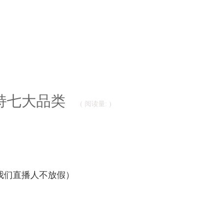
持七大品类
( 阅读量:
)
我们直播人不放假）